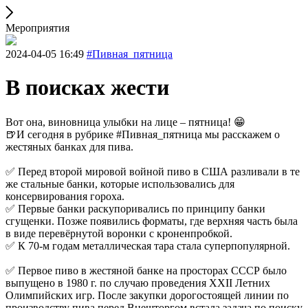
Мероприятия
2024-04-05 16:49
#Пивная_пятница
В поисках жести
Вот она, виновница улыбки на лице – пятница! 😁
🍺И сегодня в рубрике #Пивная_пятница мы расскажем о
жестяных банках для пива.
✅ Перед второй мировой войной пиво в США разливали в те
же стальные банки, которые использовались для
консервирования гороха.
✅ Первые банки раскупоривались по принципу банки
сгущенки. Позже появились форматы, где верхняя часть была
в виде перевёрнутой воронки с кроненпробкой.
✅ К 70-м годам металлическая тара стала суперпопулярной.
✅ Первое пиво в жестяной банке на просторах СССР было
выпущено в 1980 г. по случаю проведения XXII Летних
Олимпийских игр. После закупки дорогостоящей линии по
производству пива перед Внешторгом встала задача по поиску